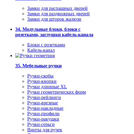
Замки для распашных дверей
Замки для раздвижных дверей
Замки для шторок жалюзи
34. Модульные блоки, блоки с
розетками, заглушки кабель-канала
Блоки с розетками
Кабель-канал
35. Мебельные ручки
Ручки-скобы
Ручки-кнопки
Ручки длинные XL
Ручки геометрических форм
Ручки-рейлинги
Ручки-врезные
Ручки-накладные
Ручки-профили
Ручки-ракушки
Ручки-серьги
Винты для ручек