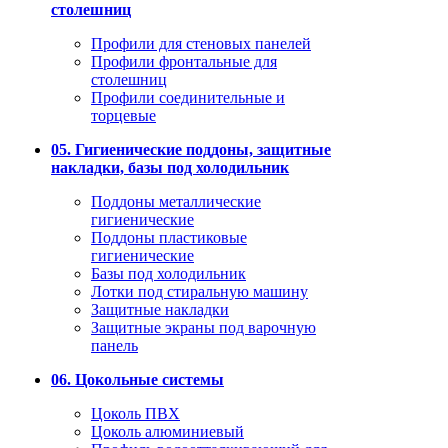
столешниц
Профили для стеновых панелей
Профили фронтальные для
столешниц
Профили соединительные и
торцевые
05. Гигиенические поддоны, защитные
накладки, базы под холодильник
Поддоны металлические
гигиенические
Поддоны пластиковые
гигиенические
Базы под холодильник
Лотки под стиральную машину
Защитные накладки
Защитные экраны под варочную
панель
06. Цокольные системы
Цоколь ПВХ
Цоколь алюминиевый