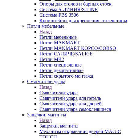
Опоры для столов и барных стоек
Система S-ЛИНИЯ/S-LINE
Система FBS 3506
Кронштейны для крепления столешницы
Петли мебельные
Назад
Петли мебельные
Петли MAKMART
Петли MAKMART КОРСО/CORSO
Петли САЛИЧЕ/SALICE
Петли MB2
Петли специальные
Петли декоративные
Петли скрытого монтажа
Смягчители удара
Назад
Смягчители удара
Смягчители удара для петель
Смягчители удара для дверей
Cмягчители удара самоклеящиеся
Защелки, магниты
Назад
Защелки, магниты
Механизм открывания дверей MAGIC
TOUCH