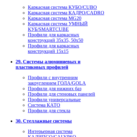
Каркасная система КУБО/CUBO
Каркасная система КАДРО/CADRO
Каркасная система MG20
Каркасная система УМНЫЙ
КУБ/SMARTCUBE
Профили для каркасных
конструкций 35x35, 50x50
Профили для каркасных
конструкций 15х15
29. Системы алюминиевых и
пластиковых профилей
Профили с внутренним
закруглением ГОЛА/GOLA
Профили для нижних баз
Профили для стеновых панелей
Профили универсальные
Система КАТО
Профили для стекла
30. Стеллажные системы
Интерьерная система
КАЛИПСО/CALYPSO