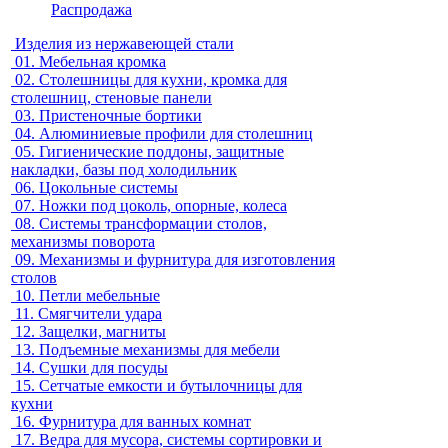
Распродажа
Изделия из нержавеющей стали
01.
Мебельная кромка
02.
Столешницы для кухни, кромка для
столешниц, стеновые панели
03.
Пристеночные бортики
04.
Алюминиевые профили для столешниц
05.
Гигиенические поддоны, защитные
накладки, базы под холодильник
06.
Цокольные системы
07.
Ножки под цоколь, опорные, колеса
08.
Системы трансформации столов,
механизмы поворота
09.
Механизмы и фурнитура для изготовления
столов
10.
Петли мебельные
11.
Смягчители удара
12.
Защелки, магниты
13.
Подъемные механизмы для мебели
14.
Сушки для посуды
15.
Сетчатые емкости и бутылочницы для
кухни
16.
Фурнитура для ванных комнат
17.
Ведра для мусора, системы сортировки и