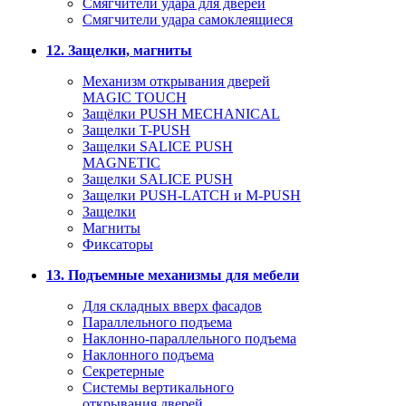
Смягчители удара для дверей
Cмягчители удара самоклеящиеся
12. Защелки, магниты
Механизм открывания дверей
MAGIC TOUCH
Защёлки PUSH MECHANICAL
Защелки T-PUSH
Защелки SALICE PUSH
MAGNETIC
Защелки SALICE PUSH
Защелки PUSH-LATCH и M-PUSH
Защелки
Магниты
Фиксаторы
13. Подъемные механизмы для мебели
Для складных вверх фасадов
Параллельного подъема
Наклонно-параллельного подъема
Наклонного подъема
Секретерные
Системы вертикального
открывания дверей