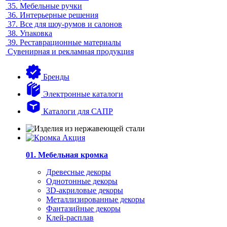
35.
Мебельные ручки
36.
Интерьерные решения
37.
Все для шоу-румов и салонов
38.
Упаковка
39.
Реставрационные материалы
Сувенирная и рекламная продукция
Бренды
Электронные каталоги
Каталоги для САПР
01. Мебельная кромка
Древесные декоры
Однотонные декоры
3D-акриловые декоры
Металлизированные декоры
Фантазийные декоры
Клей-расплав