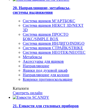
20. Направляющие, метабоксы,
системы выдвижения
Система ящиков М’АРТБОКС
Система ящиков НЕКСТ 3D/NEXT
3D
Система ящиков ПРОСТО
БОКС/SIMPLE BOX
Система ящиков ИНДИГО/INDIGO
Система ящиков СТРАЙК/STRIKE
Система ящиков НЕОТЕК/NEOTEC
Метабоксы
Аксессуары для ящиков
Направляющие
Ящики под духовой шкаф
Направляющие для колонн
Коврики противоскользящие
Каталоги
Смотреть онлайн
21. Емкости для столовых приборов