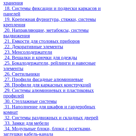
хранения
18.
Системы фиксации и подвески каркасов и
панелей
19.
Крепежная фурнитура, стяжки, системы
крепления
20.
Направляющие, метабоксы, системы
выдвижения
21.
Емкости для столовых приборов
22.
Декоративные элементы
23.
Менсолодержатели
24.
Вешалки и крючки для одежды
25.
Бокалодержатели, рейлинги и навесные
элементы
26.
Светильники
27.
Профили фасадные алюминиевые
28.
Профили для каркасных конструкций
29.
Системы алюминиевых и пластиковых
профилей
30.
Стеллажные системы
31.
Наполнение для шкафов и гардеробных
комнат
32.
Системы раздвижных и складных дверей
33.
Замки для мебели
34.
Модульные блоки, блоки с розетками,
заглушки кабель-канала