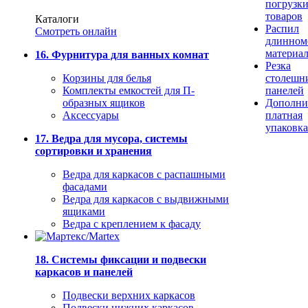
погрузк
товаров
Каталоги
Распил
Смотреть онлайн
длинном
материа
16. Фурнитура для ванных комнат
Резка
Корзины для белья
столешн
Комплекты емкостей для П-
панелей
образных ящиков
Дополни
Аксессуары
платная
упаковка
17. Ведра для мусора, системы
сортировки и хранения
Ведра для каркасов с распашными
фасадами
Ведра для каркасов с выдвижными
ящиками
Ведра с креплением к фасаду
18. Системы фиксации и подвески
каркасов и панелей
Подвески верхних каркасов
Подвески нижних каркасов