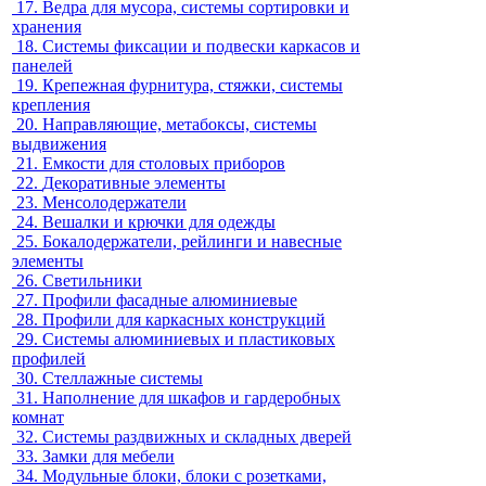
17.
Ведра для мусора, системы сортировки и
хранения
18.
Системы фиксации и подвески каркасов и
панелей
19.
Крепежная фурнитура, стяжки, системы
крепления
20.
Направляющие, метабоксы, системы
выдвижения
21.
Емкости для столовых приборов
22.
Декоративные элементы
23.
Менсолодержатели
24.
Вешалки и крючки для одежды
25.
Бокалодержатели, рейлинги и навесные
элементы
26.
Светильники
27.
Профили фасадные алюминиевые
28.
Профили для каркасных конструкций
29.
Системы алюминиевых и пластиковых
профилей
30.
Стеллажные системы
31.
Наполнение для шкафов и гардеробных
комнат
32.
Системы раздвижных и складных дверей
33.
Замки для мебели
34.
Модульные блоки, блоки с розетками,