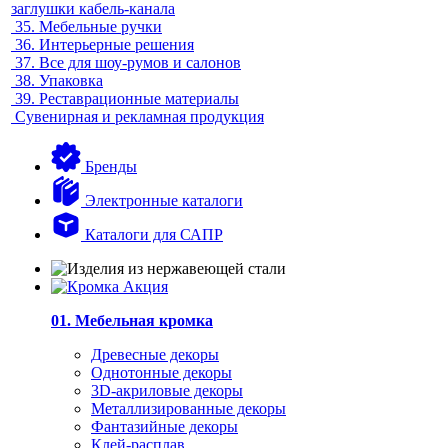
заглушки кабель-канала
35.
Мебельные ручки
36.
Интерьерные решения
37.
Все для шоу-румов и салонов
38.
Упаковка
39.
Реставрационные материалы
Сувенирная и рекламная продукция
Бренды
Электронные каталоги
Каталоги для САПР
01. Мебельная кромка
Древесные декоры
Однотонные декоры
3D-акриловые декоры
Металлизированные декоры
Фантазийные декоры
Клей-расплав