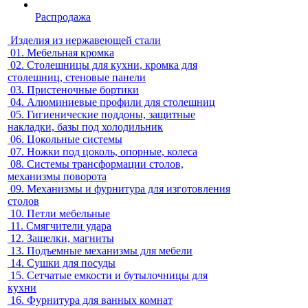
Распродажа
Изделия из нержавеющей стали
01.
Мебельная кромка
02.
Столешницы для кухни, кромка для
столешниц, стеновые панели
03.
Пристеночные бортики
04.
Алюминиевые профили для столешниц
05.
Гигиенические поддоны, защитные
накладки, базы под холодильник
06.
Цокольные системы
07.
Ножки под цоколь, опорные, колеса
08.
Системы трансформации столов,
механизмы поворота
09.
Механизмы и фурнитура для изготовления
столов
10.
Петли мебельные
11.
Смягчители удара
12.
Защелки, магниты
13.
Подъемные механизмы для мебели
14.
Сушки для посуды
15.
Сетчатые емкости и бутылочницы для
кухни
16.
Фурнитура для ванных комнат