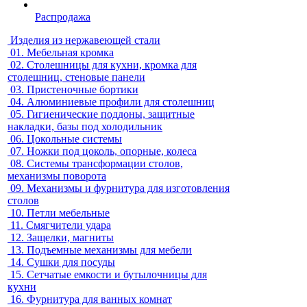
Распродажа
Изделия из нержавеющей стали
01.
Мебельная кромка
02.
Столешницы для кухни, кромка для
столешниц, стеновые панели
03.
Пристеночные бортики
04.
Алюминиевые профили для столешниц
05.
Гигиенические поддоны, защитные
накладки, базы под холодильник
06.
Цокольные системы
07.
Ножки под цоколь, опорные, колеса
08.
Системы трансформации столов,
механизмы поворота
09.
Механизмы и фурнитура для изготовления
столов
10.
Петли мебельные
11.
Смягчители удара
12.
Защелки, магниты
13.
Подъемные механизмы для мебели
14.
Сушки для посуды
15.
Сетчатые емкости и бутылочницы для
кухни
16.
Фурнитура для ванных комнат