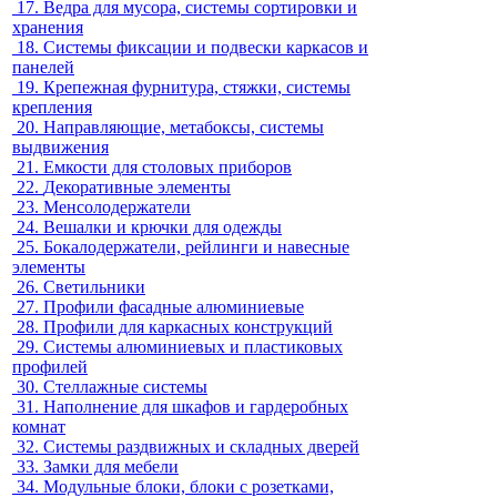
17.
Ведра для мусора, системы сортировки и
хранения
18.
Системы фиксации и подвески каркасов и
панелей
19.
Крепежная фурнитура, стяжки, системы
крепления
20.
Направляющие, метабоксы, системы
выдвижения
21.
Емкости для столовых приборов
22.
Декоративные элементы
23.
Менсолодержатели
24.
Вешалки и крючки для одежды
25.
Бокалодержатели, рейлинги и навесные
элементы
26.
Светильники
27.
Профили фасадные алюминиевые
28.
Профили для каркасных конструкций
29.
Системы алюминиевых и пластиковых
профилей
30.
Стеллажные системы
31.
Наполнение для шкафов и гардеробных
комнат
32.
Системы раздвижных и складных дверей
33.
Замки для мебели
34.
Модульные блоки, блоки с розетками,