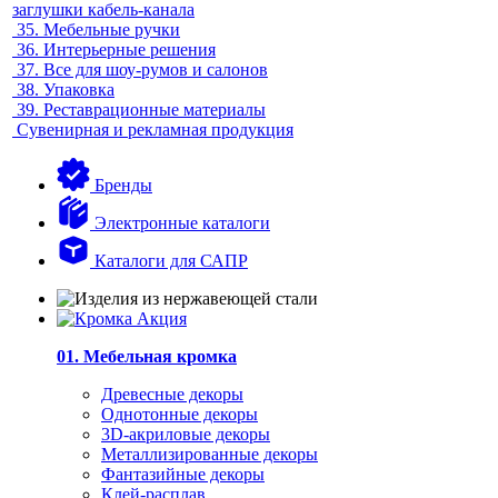
заглушки кабель-канала
35.
Мебельные ручки
36.
Интерьерные решения
37.
Все для шоу-румов и салонов
38.
Упаковка
39.
Реставрационные материалы
Сувенирная и рекламная продукция
Бренды
Электронные каталоги
Каталоги для САПР
01. Мебельная кромка
Древесные декоры
Однотонные декоры
3D-акриловые декоры
Металлизированные декоры
Фантазийные декоры
Клей-расплав