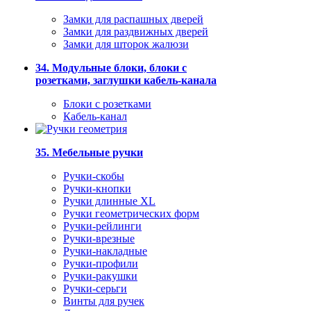
Замки для распашных дверей
Замки для раздвижных дверей
Замки для шторок жалюзи
34. Модульные блоки, блоки с
розетками, заглушки кабель-канала
Блоки с розетками
Кабель-канал
35. Мебельные ручки
Ручки-скобы
Ручки-кнопки
Ручки длинные XL
Ручки геометрических форм
Ручки-рейлинги
Ручки-врезные
Ручки-накладные
Ручки-профили
Ручки-ракушки
Ручки-серьги
Винты для ручек