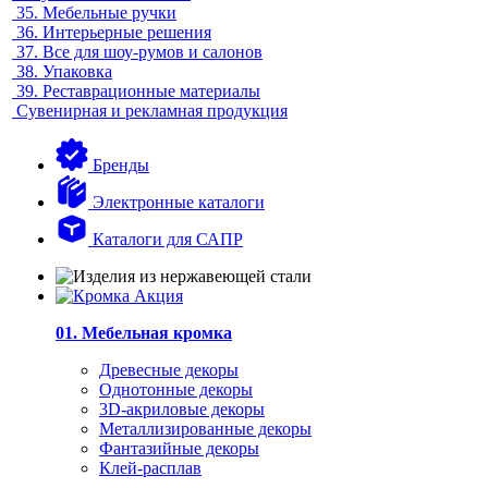
35.
Мебельные ручки
36.
Интерьерные решения
37.
Все для шоу-румов и салонов
38.
Упаковка
39.
Реставрационные материалы
Сувенирная и рекламная продукция
Бренды
Электронные каталоги
Каталоги для САПР
01. Мебельная кромка
Древесные декоры
Однотонные декоры
3D-акриловые декоры
Металлизированные декоры
Фантазийные декоры
Клей-расплав