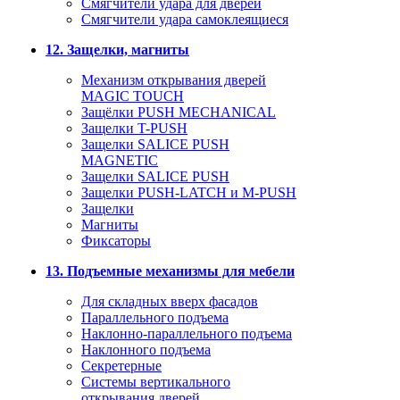
Смягчители удара для дверей
Cмягчители удара самоклеящиеся
12. Защелки, магниты
Механизм открывания дверей
MAGIC TOUCH
Защёлки PUSH MECHANICAL
Защелки T-PUSH
Защелки SALICE PUSH
MAGNETIC
Защелки SALICE PUSH
Защелки PUSH-LATCH и M-PUSH
Защелки
Магниты
Фиксаторы
13. Подъемные механизмы для мебели
Для складных вверх фасадов
Параллельного подъема
Наклонно-параллельного подъема
Наклонного подъема
Секретерные
Системы вертикального
открывания дверей