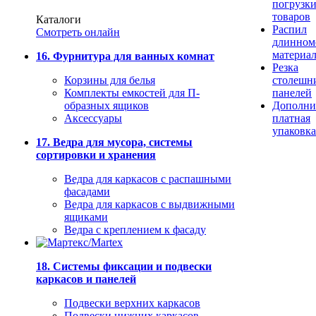
погрузк
товаров
Каталоги
Распил
Смотреть онлайн
длинном
материа
16. Фурнитура для ванных комнат
Резка
Корзины для белья
столешн
Комплекты емкостей для П-
панелей
образных ящиков
Дополни
Аксессуары
платная
упаковка
17. Ведра для мусора, системы
сортировки и хранения
Ведра для каркасов с распашными
фасадами
Ведра для каркасов с выдвижными
ящиками
Ведра с креплением к фасаду
18. Системы фиксации и подвески
каркасов и панелей
Подвески верхних каркасов
Подвески нижних каркасов