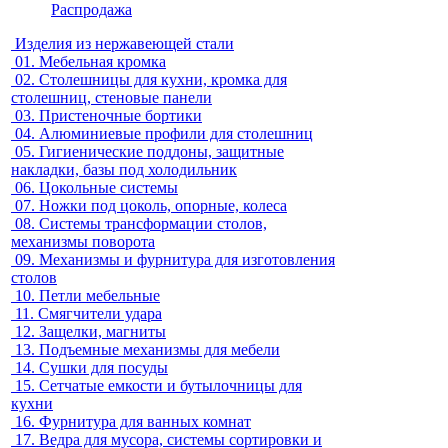
Распродажа
Изделия из нержавеющей стали
01.
Мебельная кромка
02.
Столешницы для кухни, кромка для
столешниц, стеновые панели
03.
Пристеночные бортики
04.
Алюминиевые профили для столешниц
05.
Гигиенические поддоны, защитные
накладки, базы под холодильник
06.
Цокольные системы
07.
Ножки под цоколь, опорные, колеса
08.
Системы трансформации столов,
механизмы поворота
09.
Механизмы и фурнитура для изготовления
столов
10.
Петли мебельные
11.
Смягчители удара
12.
Защелки, магниты
13.
Подъемные механизмы для мебели
14.
Сушки для посуды
15.
Сетчатые емкости и бутылочницы для
кухни
16.
Фурнитура для ванных комнат
17.
Ведра для мусора, системы сортировки и