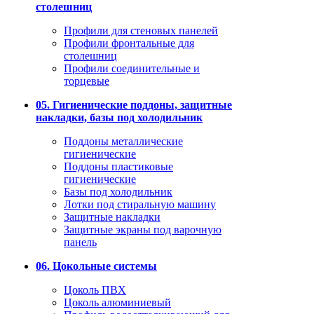
столешниц
Профили для стеновых панелей
Профили фронтальные для
столешниц
Профили соединительные и
торцевые
05. Гигиенические поддоны, защитные
накладки, базы под холодильник
Поддоны металлические
гигиенические
Поддоны пластиковые
гигиенические
Базы под холодильник
Лотки под стиральную машину
Защитные накладки
Защитные экраны под варочную
панель
06. Цокольные системы
Цоколь ПВХ
Цоколь алюминиевый