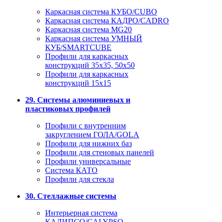
Каркасная система КУБО/CUBO
Каркасная система КАДРО/CADRO
Каркасная система MG20
Каркасная система УМНЫЙ
КУБ/SMARTCUBE
Профили для каркасных
конструкций 35x35, 50x50
Профили для каркасных
конструкций 15х15
29. Системы алюминиевых и
пластиковых профилей
Профили с внутренним
закруглением ГОЛА/GOLA
Профили для нижних баз
Профили для стеновых панелей
Профили универсальные
Система КАТО
Профили для стекла
30. Стеллажные системы
Интерьерная система
КАЛИПСО/CALYPSO