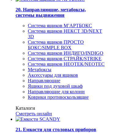
20. Направляющие, метабоксы,
системы выдвижения
Система ящиков М’АРТБОКС
Система ящиков НЕКСТ 3D/NEXT
3D
Система ящиков ПРОСТО
БОКС/SIMPLE BOX
Система ящиков ИНДИГО/INDIGO
Система ящиков СТРАЙК/STRIKE
Система ящиков НЕОТЕК/NEOTEC
Метабоксы
Аксессуары для ящиков
Направляющие
Ящики под духовой шкаф
Направляющие для колонн
Коврики противоскользящие
Каталоги
Смотреть онлайн
21. Емкости для столовых приборов