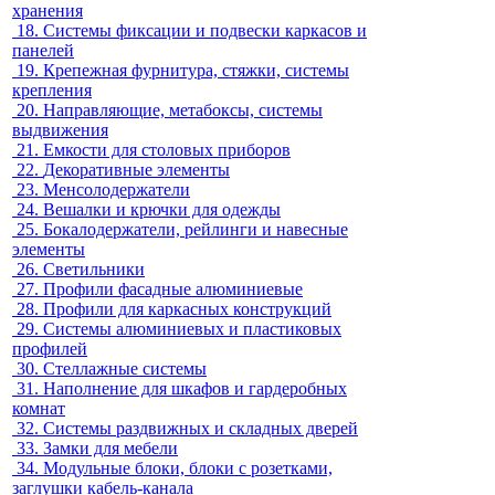
хранения
18.
Системы фиксации и подвески каркасов и
панелей
19.
Крепежная фурнитура, стяжки, системы
крепления
20.
Направляющие, метабоксы, системы
выдвижения
21.
Емкости для столовых приборов
22.
Декоративные элементы
23.
Менсолодержатели
24.
Вешалки и крючки для одежды
25.
Бокалодержатели, рейлинги и навесные
элементы
26.
Светильники
27.
Профили фасадные алюминиевые
28.
Профили для каркасных конструкций
29.
Системы алюминиевых и пластиковых
профилей
30.
Стеллажные системы
31.
Наполнение для шкафов и гардеробных
комнат
32.
Системы раздвижных и складных дверей
33.
Замки для мебели
34.
Модульные блоки, блоки с розетками,
заглушки кабель-канала