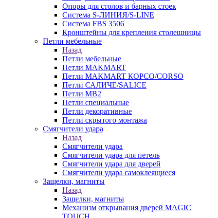
Опоры для столов и барных стоек
Система S-ЛИНИЯ/S-LINE
Система FBS 3506
Кронштейны для крепления столешницы
Петли мебельные
Назад
Петли мебельные
Петли MAKMART
Петли MAKMART КОРСО/CORSO
Петли САЛИЧЕ/SALICE
Петли MB2
Петли специальные
Петли декоративные
Петли скрытого монтажа
Смягчители удара
Назад
Смягчители удара
Смягчители удара для петель
Смягчители удара для дверей
Cмягчители удара самоклеящиеся
Защелки, магниты
Назад
Защелки, магниты
Механизм открывания дверей MAGIC
TOUCH