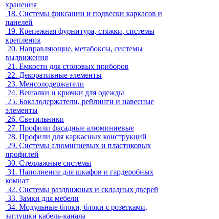
хранения
18.
Системы фиксации и подвески каркасов и
панелей
19.
Крепежная фурнитура, стяжки, системы
крепления
20.
Направляющие, метабоксы, системы
выдвижения
21.
Емкости для столовых приборов
22.
Декоративные элементы
23.
Менсолодержатели
24.
Вешалки и крючки для одежды
25.
Бокалодержатели, рейлинги и навесные
элементы
26.
Светильники
27.
Профили фасадные алюминиевые
28.
Профили для каркасных конструкций
29.
Системы алюминиевых и пластиковых
профилей
30.
Стеллажные системы
31.
Наполнение для шкафов и гардеробных
комнат
32.
Системы раздвижных и складных дверей
33.
Замки для мебели
34.
Модульные блоки, блоки с розетками,
заглушки кабель-канала