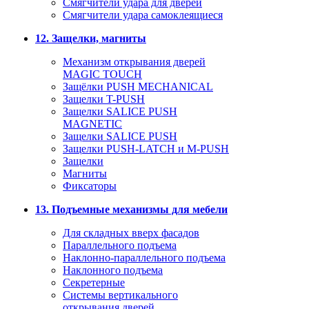
Смягчители удара для дверей
Cмягчители удара самоклеящиеся
12. Защелки, магниты
Механизм открывания дверей
MAGIC TOUCH
Защёлки PUSH MECHANICAL
Защелки T-PUSH
Защелки SALICE PUSH
MAGNETIC
Защелки SALICE PUSH
Защелки PUSH-LATCH и M-PUSH
Защелки
Магниты
Фиксаторы
13. Подъемные механизмы для мебели
Для складных вверх фасадов
Параллельного подъема
Наклонно-параллельного подъема
Наклонного подъема
Секретерные
Системы вертикального
открывания дверей