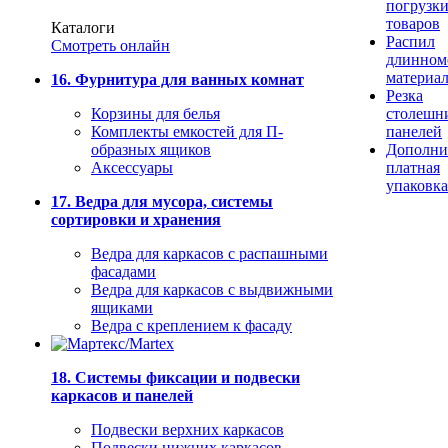
погрузк
товаров
Каталоги
Распил
Смотреть онлайн
длинном
материа
16. Фурнитура для ванных комнат
Резка
Корзины для белья
столешн
Комплекты емкостей для П-
панелей
образных ящиков
Дополни
Аксессуары
платная
упаковка
17. Ведра для мусора, системы
сортировки и хранения
Ведра для каркасов с распашными
фасадами
Ведра для каркасов с выдвижными
ящиками
Ведра с креплением к фасаду
18. Системы фиксации и подвески
каркасов и панелей
Подвески верхних каркасов
Подвески нижних каркасов