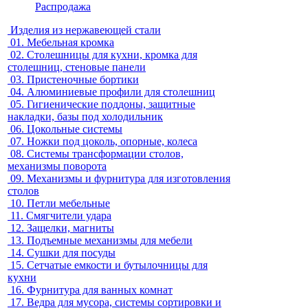
Распродажа
Изделия из нержавеющей стали
01.
Мебельная кромка
02.
Столешницы для кухни, кромка для
столешниц, стеновые панели
03.
Пристеночные бортики
04.
Алюминиевые профили для столешниц
05.
Гигиенические поддоны, защитные
накладки, базы под холодильник
06.
Цокольные системы
07.
Ножки под цоколь, опорные, колеса
08.
Системы трансформации столов,
механизмы поворота
09.
Механизмы и фурнитура для изготовления
столов
10.
Петли мебельные
11.
Смягчители удара
12.
Защелки, магниты
13.
Подъемные механизмы для мебели
14.
Сушки для посуды
15.
Сетчатые емкости и бутылочницы для
кухни
16.
Фурнитура для ванных комнат
17.
Ведра для мусора, системы сортировки и