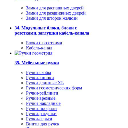
Замки для распашных дверей
Замки для раздвижных дверей
Замки для шторок жалюзи
34. Модульные блоки, блоки с
розетками, заглушки кабель-канала
Блоки с розетками
Кабель-канал
35. Мебельные ручки
Ручки-скобы
Ручки-кнопки
Ручки длинные XL
Ручки геометрических форм
Ручки-рейлинги
Ручки-врезные
Ручки-накладные
Ручки-профили
Ручки-ракушки
Ручки-серьги
Винты для ручек