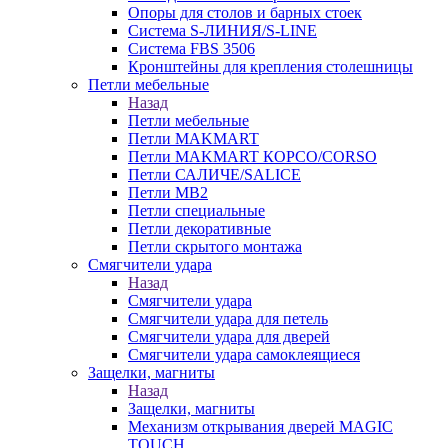
Опоры для столов и барных стоек
Система S-ЛИНИЯ/S-LINE
Система FBS 3506
Кронштейны для крепления столешницы
Петли мебельные
Назад
Петли мебельные
Петли MAKMART
Петли MAKMART КОРСО/CORSO
Петли САЛИЧЕ/SALICE
Петли MB2
Петли специальные
Петли декоративные
Петли скрытого монтажа
Смягчители удара
Назад
Смягчители удара
Смягчители удара для петель
Смягчители удара для дверей
Cмягчители удара самоклеящиеся
Защелки, магниты
Назад
Защелки, магниты
Механизм открывания дверей MAGIC
TOUCH