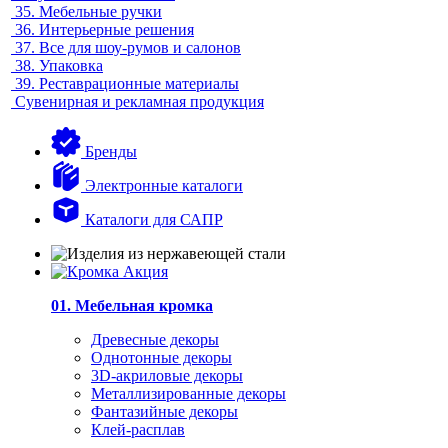
35.
Мебельные ручки
36.
Интерьерные решения
37.
Все для шоу-румов и салонов
38.
Упаковка
39.
Реставрационные материалы
Сувенирная и рекламная продукция
Бренды
Электронные каталоги
Каталоги для САПР
01. Мебельная кромка
Древесные декоры
Однотонные декоры
3D-акриловые декоры
Металлизированные декоры
Фантазийные декоры
Клей-расплав