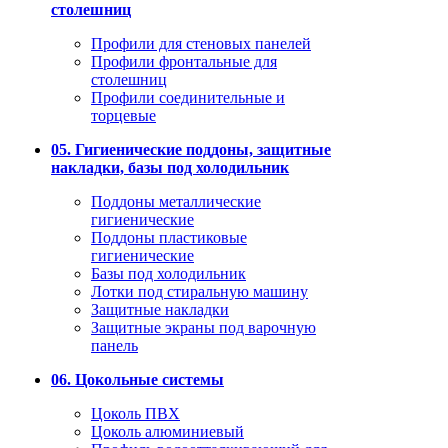
столешниц
Профили для стеновых панелей
Профили фронтальные для
столешниц
Профили соединительные и
торцевые
05. Гигиенические поддоны, защитные
накладки, базы под холодильник
Поддоны металлические
гигиенические
Поддоны пластиковые
гигиенические
Базы под холодильник
Лотки под стиральную машину
Защитные накладки
Защитные экраны под варочную
панель
06. Цокольные системы
Цоколь ПВХ
Цоколь алюминиевый