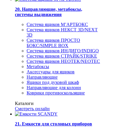
20. Направляющие, метабоксы,
системы выдвижения
Система ящиков М’АРТБОКС
Система ящиков НЕКСТ 3D/NEXT
3D
Система ящиков ПРОСТО
БОКС/SIMPLE BOX
Система ящиков ИНДИГО/INDIGO
Система ящиков СТРАЙК/STRIKE
Система ящиков НЕОТЕК/NEOTEC
Метабоксы
Аксессуары для ящиков
Направляющие
Ящики под духовой шкаф
Направляющие для колонн
Коврики противоскользящие
Каталоги
Смотреть онлайн
21. Емкости для столовых приборов