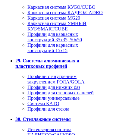
Каркасная система КУБО/CUBO
Каркасная система КАДРО/CADRO
Каркасная система MG20
Каркасная система УМНЫЙ
КУБ/SMARTCUBE
Профили для каркасных
конструкций 35x35, 50x50
Профили для каркасных
конструкций 15х15
29. Системы алюминиевых и
пластиковых профилей
Профили с внутренним
закруглением ГОЛА/GOLA
Профили для нижних баз
Профили для стеновых панелей
Профили универсальные
Система КАТО
Профили для стекла
30. Стеллажные системы
Интерьерная система
КАЛИПСО/CALYPSO