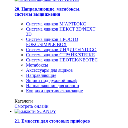
20. Направляющие, метабоксы,
системы выдвижения
Система ящиков М’АРТБОКС
Система ящиков НЕКСТ 3D/NEXT
3D
Система ящиков ПРОСТО
БОКС/SIMPLE BOX
Система ящиков ИНДИГО/INDIGO
Система ящиков СТРАЙК/STRIKE
Система ящиков НЕОТЕК/NEOTEC
Метабоксы
Аксессуары для ящиков
Направляющие
Ящики под духовой шкаф
Направляющие для колонн
Коврики противоскользящие
Каталоги
Смотреть онлайн
21. Емкости для столовых приборов