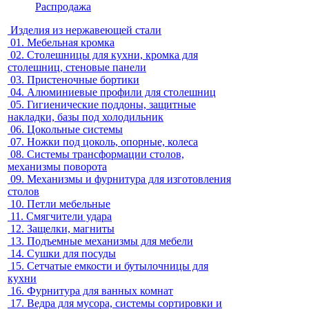
Распродажа
Изделия из нержавеющей стали
01.
Мебельная кромка
02.
Столешницы для кухни, кромка для
столешниц, стеновые панели
03.
Пристеночные бортики
04.
Алюминиевые профили для столешниц
05.
Гигиенические поддоны, защитные
накладки, базы под холодильник
06.
Цокольные системы
07.
Ножки под цоколь, опорные, колеса
08.
Системы трансформации столов,
механизмы поворота
09.
Механизмы и фурнитура для изготовления
столов
10.
Петли мебельные
11.
Смягчители удара
12.
Защелки, магниты
13.
Подъемные механизмы для мебели
14.
Сушки для посуды
15.
Сетчатые емкости и бутылочницы для
кухни
16.
Фурнитура для ванных комнат
17.
Ведра для мусора, системы сортировки и