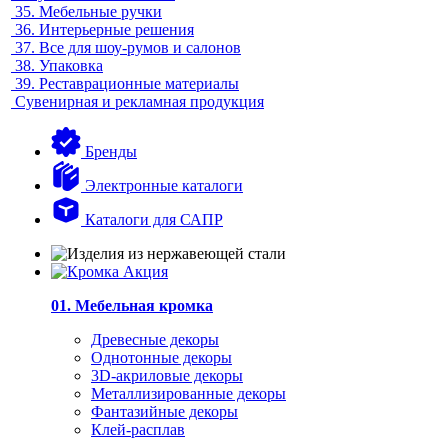
35.
Мебельные ручки
36.
Интерьерные решения
37.
Все для шоу-румов и салонов
38.
Упаковка
39.
Реставрационные материалы
Сувенирная и рекламная продукция
Бренды
Электронные каталоги
Каталоги для САПР
01. Мебельная кромка
Древесные декоры
Однотонные декоры
3D-акриловые декоры
Металлизированные декоры
Фантазийные декоры
Клей-расплав