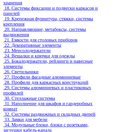
хранения
18.
Системы фиксации и подвески каркасов и
панелей
19.
Крепежная фурнитура, стяжки, системы
крепления
20.
Направляющие, метабоксы, системы
выдвижения
21.
Емкости для столовых приборов
22.
Декоративные элементы
23.
Менсолодержатели
24.
Вешалки и крючки для одежды
25.
Бокалодержатели, рейлинги и навесные
элементы
26.
Светильники
27.
Профили фасадные алюминиевые
28.
Профили для каркасных конструкций
29.
Системы алюминиевых и пластиковых
профилей
30.
Стеллажные системы
31.
Наполнение для шкафов и гардеробных
комнат
32.
Системы раздвижных и складных дверей
33.
Замки для мебели
34.
Модульные блоки, блоки с розетками,
заглушки кабель-канала