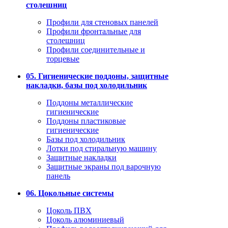
столешниц
Профили для стеновых панелей
Профили фронтальные для
столешниц
Профили соединительные и
торцевые
05. Гигиенические поддоны, защитные
накладки, базы под холодильник
Поддоны металлические
гигиенические
Поддоны пластиковые
гигиенические
Базы под холодильник
Лотки под стиральную машину
Защитные накладки
Защитные экраны под варочную
панель
06. Цокольные системы
Цоколь ПВХ
Цоколь алюминиевый