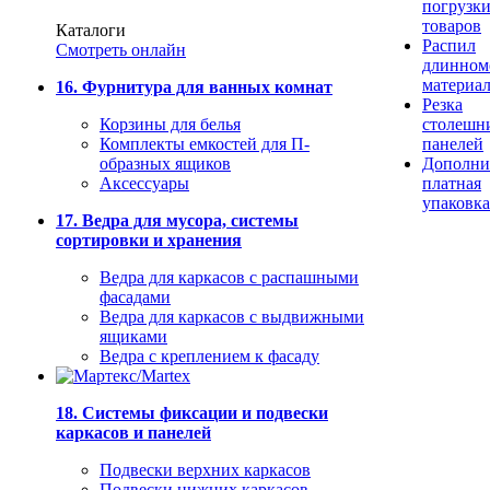
погрузк
товаров
Каталоги
Распил
Смотреть онлайн
длинном
материа
16. Фурнитура для ванных комнат
Резка
Корзины для белья
столешн
Комплекты емкостей для П-
панелей
образных ящиков
Дополни
Аксессуары
платная
упаковка
17. Ведра для мусора, системы
сортировки и хранения
Ведра для каркасов с распашными
фасадами
Ведра для каркасов с выдвижными
ящиками
Ведра с креплением к фасаду
18. Системы фиксации и подвески
каркасов и панелей
Подвески верхних каркасов
Подвески нижних каркасов