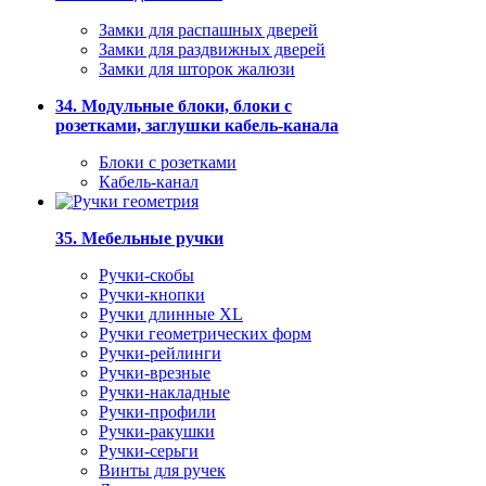
Замки для распашных дверей
Замки для раздвижных дверей
Замки для шторок жалюзи
34. Модульные блоки, блоки с
розетками, заглушки кабель-канала
Блоки с розетками
Кабель-канал
35. Мебельные ручки
Ручки-скобы
Ручки-кнопки
Ручки длинные XL
Ручки геометрических форм
Ручки-рейлинги
Ручки-врезные
Ручки-накладные
Ручки-профили
Ручки-ракушки
Ручки-серьги
Винты для ручек