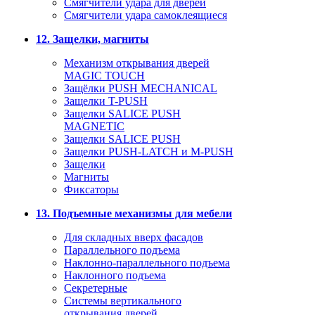
Смягчители удара для дверей
Cмягчители удара самоклеящиеся
12. Защелки, магниты
Механизм открывания дверей
MAGIC TOUCH
Защёлки PUSH MECHANICAL
Защелки T-PUSH
Защелки SALICE PUSH
MAGNETIC
Защелки SALICE PUSH
Защелки PUSH-LATCH и M-PUSH
Защелки
Магниты
Фиксаторы
13. Подъемные механизмы для мебели
Для складных вверх фасадов
Параллельного подъема
Наклонно-параллельного подъема
Наклонного подъема
Секретерные
Системы вертикального
открывания дверей