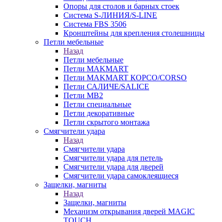
Опоры для столов и барных стоек
Система S-ЛИНИЯ/S-LINE
Система FBS 3506
Кронштейны для крепления столешницы
Петли мебельные
Назад
Петли мебельные
Петли MAKMART
Петли MAKMART КОРСО/CORSO
Петли САЛИЧЕ/SALICE
Петли MB2
Петли специальные
Петли декоративные
Петли скрытого монтажа
Смягчители удара
Назад
Смягчители удара
Смягчители удара для петель
Смягчители удара для дверей
Cмягчители удара самоклеящиеся
Защелки, магниты
Назад
Защелки, магниты
Механизм открывания дверей MAGIC
TOUCH