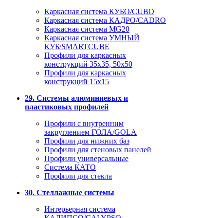
Каркасная система КУБО/CUBO
Каркасная система КАДРО/CADRO
Каркасная система MG20
Каркасная система УМНЫЙ
КУБ/SMARTCUBE
Профили для каркасных
конструкций 35x35, 50x50
Профили для каркасных
конструкций 15х15
29. Системы алюминиевых и
пластиковых профилей
Профили с внутренним
закруглением ГОЛА/GOLA
Профили для нижних баз
Профили для стеновых панелей
Профили универсальные
Система КАТО
Профили для стекла
30. Стеллажные системы
Интерьерная система
КАЛИПСО/CALYPSO